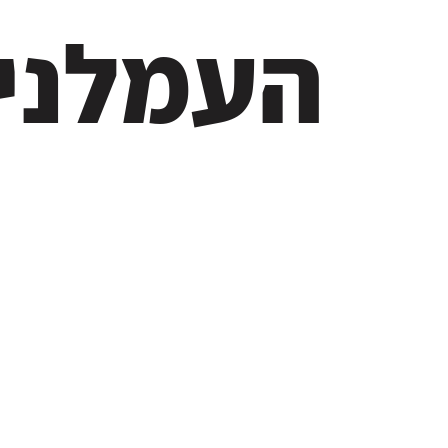
העמלני
מרכז קהילתי אזורי ללימ
מלאכות היד, לשיקום נוע
ופצועי משרד הביטחון.